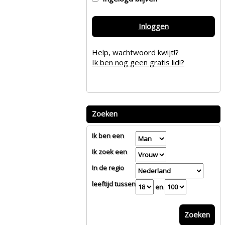
Inloggen
Help, wachtwoord kwijt!?
Ik ben nog geen gratis lid!?
Zoeken
Ik ben een
Ik zoek een
In de regio
leeftijd tussen
en
Zoeken