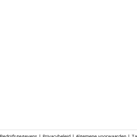
Bedrijfsgegevens
|
Privacybeleid
|
Algemene voorwaarden
|
Ta